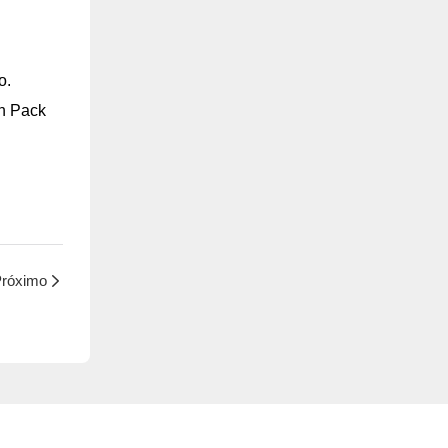
o.
ch Pack
róximo