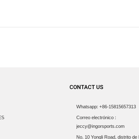
CONTACT US
Whatsapp: +86-15815657313
ES
Correo electrónico :
jeccy@ingorsports.com
No. 10 Yongli Road, distrito de