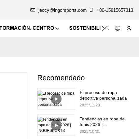
jeccy@ingorsports.com
+86-15815657313
NFORMACIÓN. CENTRO
SOSTENIBILIDAD
CONTÁ
Recomendado
El proceso de ropa
deportiva personalizada
2025
11
28
Tendencias en ropa de
tenis 2026 |
INGORSPORTS
2025
10
31