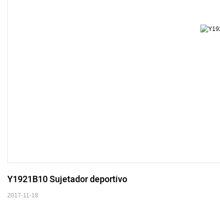
Y1921B10 Sujetador deportivo
2017-11-18