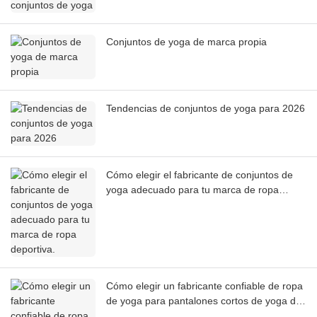
Conjuntos de yoga de marca propia
Tendencias de conjuntos de yoga para 2026
Cómo elegir el fabricante de conjuntos de
yoga adecuado para tu marca de ropa
deportiva.
Cómo elegir un fabricante confiable de ropa
de yoga para pantalones cortos de yoga de
alta calidad.