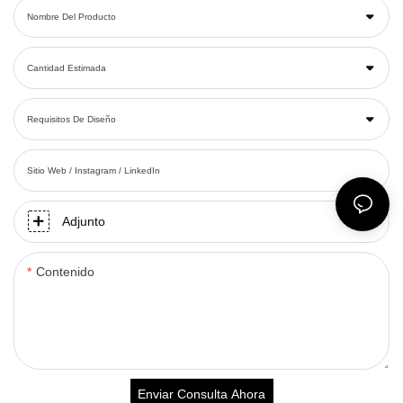
Nombre Del Producto
Cantidad Estimada
Requisitos De Diseño
Sitio Web / Instagram / LinkedIn
Adjunto
Contenido
Enviar Consulta Ahora