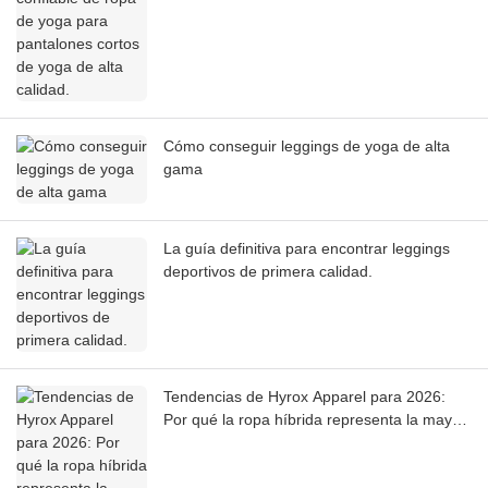
Cómo conseguir leggings de yoga de alta
gama
La guía definitiva para encontrar leggings
deportivos de primera calidad.
Tendencias de Hyrox Apparel para 2026:
Por qué la ropa híbrida representa la mayor
oportunidad para las marcas de ropa
deportiva.