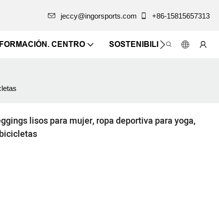
jeccy@ingorsports.com
+86-15815657313
NFORMACIÓN. CENTRO
SOSTENIBILIDAD
CONTÁ
cletas
eggings lisos para mujer, ropa deportiva para yoga,
bicicletas