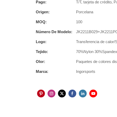
Pago:
T/T, tarjeta de crédito, 
Origen:
Porcelana
MOQ:
100
Número De Modelo:
JK2211B029+JK2211P
Logo:
Transferencia de calor/
Tejido:
70%Nylon 30%Spandex u
Olor:
Paquetes de colores disp
Marca:
Ingorsports