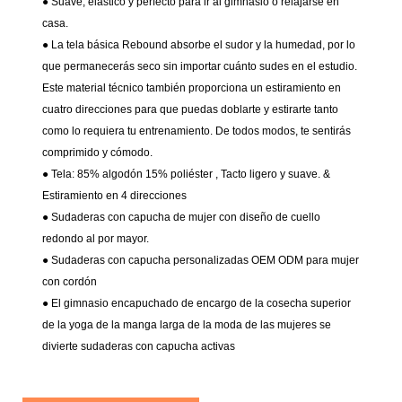
● Suave, elástico y perfecto para ir al gimnasio o relajarse en
casa.
● La tela básica Rebound absorbe el sudor y la humedad, por lo
que permanecerás seco sin importar cuánto sudes en el estudio.
Este material técnico también proporciona un estiramiento en
cuatro direcciones para que puedas doblarte y estirarte tanto
como lo requiera tu entrenamiento. De todos modos, te sentirás
comprimido y cómodo.
● Tela:
85% algodón 15% poliéster
, Tacto ligero y suave. &
Estiramiento en 4 direcciones
● Sudaderas con capucha de mujer con diseño de cuello
redondo al por mayor.
● Sudaderas con capucha personalizadas OEM ODM para mujer
con cordón
●
El gimnasio encapuchado de encargo de la cosecha superior
de la yoga de la manga larga de la moda de las mujeres se
divierte sudaderas con capucha activas