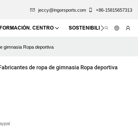
jeccy@ingorsports.com
+86-15815657313
NFORMACIÓN. CENTRO
SOSTENIBILIDAD
CONTÁ
 de gimnasia Ropa deportiva
 Fabricantes de ropa de gimnasia Ropa deportiva
Paypal