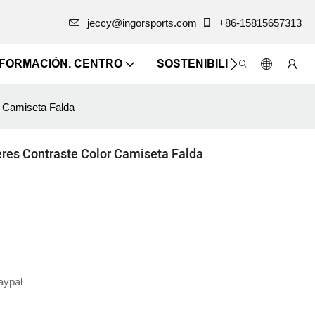
jeccy@ingorsports.com
+86-15815657313
NFORMACIÓN. CENTRO
SOSTENIBILIDAD
CONTÁ
r Camiseta Falda
res Contraste Color Camiseta Falda
Paypal