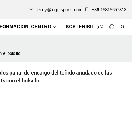
jeccy@ingorsports.com
+86-15815657313
NFORMACIÓN. CENTRO
SOSTENIBILIDAD
CONTÁ
el bolsillo
ados panal de encargo del teñido anudado de las
s con el bolsillo