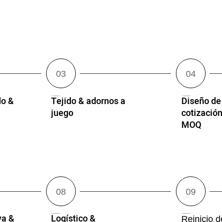
o &
Tejido & adornos a
Diseño de
juego
cotización
MOQ
va &
Logístico &
Reinicio 