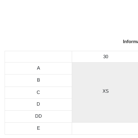
Inform
30
A
B
XS
C
D
DD
E