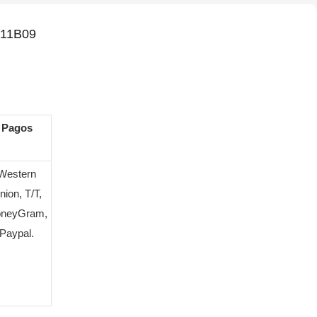
911B09
Pagos
Western
nion, T/T,
neyGram,
Paypal.