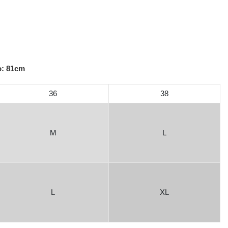
o: 81cm
36
38
M
L
L
XL