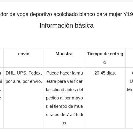
ador de yoga deportivo acolchado blanco para mujer Y1
Información básica
envío
Muestra
Tiempo de entreg
a
s
DHL, UPS, Fedex,
Puede hacer la mu
20-45 días.
i
por aire, por envío.
estra para verificar
U
s
la calidad antes del
Mo
c
pedido al por mayo
r, el tiempo de mue
stra es de 7 a 15 dí
as.