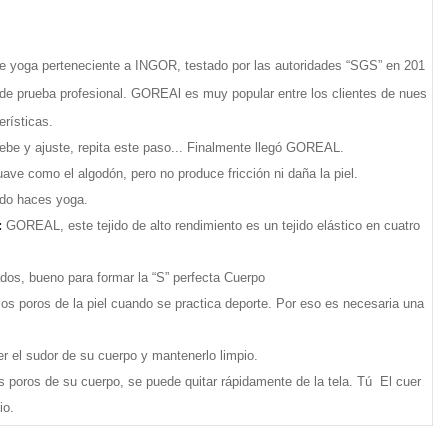
e yoga perteneciente a INGOR, testado por las autoridades “SGS” en 201
de prueba profesional. GOREAl es muy popular entre los clientes de nues
erísticas.
uebe y ajuste, repita este paso... Finalmente llegó GOREAL.
ve como el algodón, pero no produce fricción ni daña la piel.
ndo haces yoga.
:
GOREAL, este tejido de alto rendimiento es un tejido elástico en cuatro
dos, bueno para formar la “S” perfecta Cuerpo
 los poros de la piel cuando se practica deporte. Por eso es necesaria una
el sudor de su cuerpo y mantenerlo limpio.
 poros de su cuerpo, se puede quitar rápidamente de la tela. Tú El cuer
io.