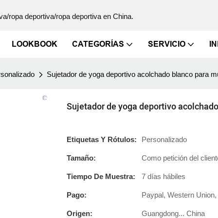
va/ropa deportiva/ropa deportiva en China.
LOOKBOOK
CATEGORÍAS
SERVICIO
I
rsonalizado
Sujetador de yoga deportivo acolchado blanco para mu
Sujetador de yoga deportivo acolchado
Etiquetas Y Rótulos:
Personalizado
Tamaño:
Como petición del client
Tiempo De Muestra:
7 días hábiles
Pago:
Paypal, Western Union, T
Origen:
Guangdong... China