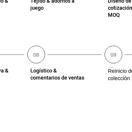
o &
Tejido & adornos a
Diseño de
juego
cotización
MOQ
va &
Logístico &
Reinicio 
comentarios de ventas
colección