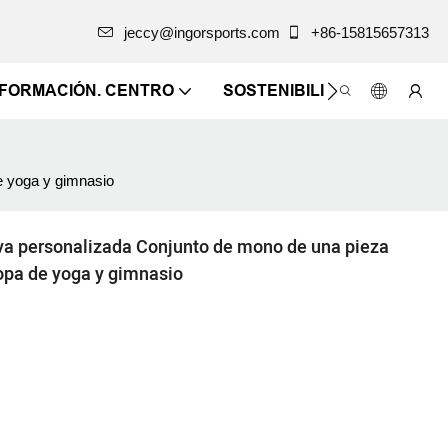
jeccy@ingorsports.com
+86-15815657313
NFORMACIÓN. CENTRO
SOSTENIBILIDAD
CONTÁ
de yoga y gimnasio
iva personalizada Conjunto de mono de una pieza
ropa de yoga y gimnasio