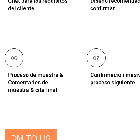
Chat para los requisitos
Diseño recomendad
del cliente.
confirmar
Proceso de muestra &
Confirmación masi
Comentarios de
proceso siguiente
muestra & cita final
DM TO US