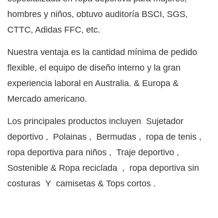
hombres y niños, obtuvo auditoría BSCI, SGS,
CTTC, Adidas FFC, etc.
Nuestra ventaja es la cantidad mínima de pedido
flexible, el equipo de diseño interno y la gran
experiencia laboral en Australia. & Europa &
Mercado americano.
Los principales productos incluyen
Sujetador
deportivo
,
Polainas
,
Bermudas
,
ropa de tenis
,
ropa deportiva para niños
,
Traje deportivo
,
Sostenible & Ropa reciclada
,
ropa deportiva sin
costuras
Y
camisetas & Tops cortos
.