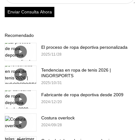
Enviar Consulta Ahora
Recomendado
El proceso de ropa deportiva personalizada
2025
11
28
Tendencias en ropa de tenis 2026 |
INGORSPORTS
2025
10
31
Fabricante de ropa deportiva desde 2009
2024
12
20
Costura overlock
2024
09
28