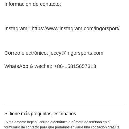
Información de contacto:
Instagram:
https://www.instagram.com/ingorsport/
Correo electrónico:
jeccy@ingorsports.com
WhatsApp & wechat: +86-15815657313
Si tiene más preguntas, escríbanos
¡Simplemente deje su correo electrónico o número de teléfono en el
formulario de contacto para que podamos enviarle una cotización gratuita