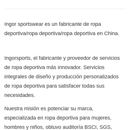
Ingor sportswear es un fabricante de ropa
deportiva/ropa deportiva/ropa deportiva en China.
Ingorsports, el fabricante y proveedor de servicios
de ropa deportiva más innovador. Servicios
integrales de diseño y producción personalizados
de ropa deportiva para satisfacer todas sus
necesidades.
Nuestra misión es potenciar su marca,
especializada en ropa deportiva para mujeres,
hombres y niños, obtuvo auditoría BSCI, SGS,